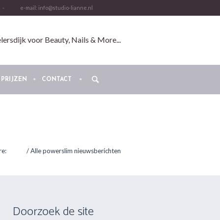
-
e-mail: info@studio-lianne.nl
ersdijk voor Beauty, Nails & More...
PRIJZEN
CONTACT
re:
Home
/
Alle powerslim nieuwsberichten
Doorzoek de site