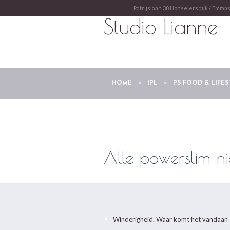
Patrijslaan 38 Honselersdijk / Emma
Studio Lianne
HOME
IPL
PS FOOD & LIFES
Alle powerslim n
Winderigheid. Waar komt het vandaan e