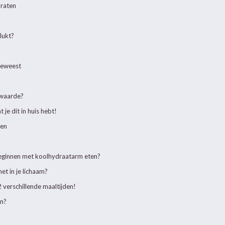
draten
lukt?
geweest
rwaarde?
je dit in huis hebt!
ken
ginnen met koolhydraatarm eten?
t in je lichaam?
 verschillende maaltijden!
an?