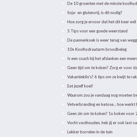
De 10 groenten met de minste koolhy
Soja- en glutenvrij, is dit nodig?
Hoe zorg je ervoor dat het dit keer wél 
5 Tips voor een goede weerstand
De pannenkoek is weer terug van weg
10x Koolhydraatarm broodbeleg
Is een coach bij het afslanken een mee
Geen tijd om te koken? Zorg er voor dat 
Vakantiekilo’s? 6 tips om ze kwijt te ra
Eet jezelf koel!
Waarom zou je vandaag nog moeten be
Vetverbranding en ketose… hoe werkt he
Geen zin om te koken? 1x koken voor 2
Vocht vasthouden, heb jij er ook last v
Lekker borrelen in de tuin