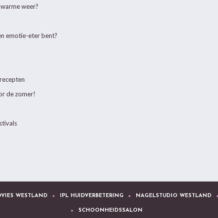
t warme weer?
en emotie-eter bent?
 recepten
oor de zomer!
stivals
VIES WESTLAND
IPL HUIDVERBETERING
NAGELSTUDIO WESTLAND
SCHOONHEIDSSALON