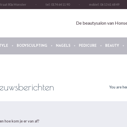
straat 80a Monster
-
tel: 0174 64 11 90
-
mobiel: 06 13 61 68 49
De beautysalon van Honsel
TYLE
BODYSCULPTING
NAGELS
PEDICURE
BEAUTY
ieuwsberichten
You are he
n hoe kom je er van af?