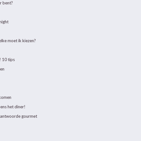
ër bent?
night
lke moet ik kiezen?
 10 tips
ken
 komen
ens het diner!
erantwoorde gourmet