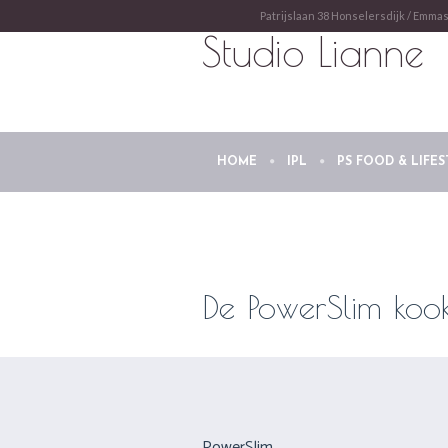
Patrijslaan 38 Honselersdijk / Emma
Studio Lianne
HOME
IPL
PS FOOD & LIFES
De PowerSlim kook
PowerSlim