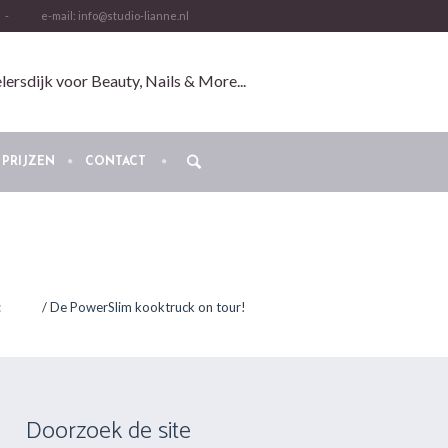
-
e-mail: info@studio-lianne.nl
ersdijk voor Beauty, Nails & More...
PRIJZEN
CONTACT
:
Home
/
De PowerSlim kooktruck on tour!
Doorzoek de site