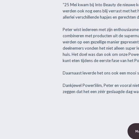
“25 Mei kwam bij Into Beauty de nieuwe ko
werden ook nog eens blij verrast met het h
allerlei verschillende hapjes en gerechten
Peter wist iedereen met zijn enthousiasme
combineren met producten uit de supermar
werden op een gezellige manier gepresente
deelnemers vonden het niet alleen super l
huis. Het doel was dan ook om onze PowerS
kunt eten tijdens de eerste fase van het
Daarnaast leverde het ons ook een mooi st
Dankjewel PowerSlim, Peter en vooral nie
zeggen dat het een zéér geslaagde dag was
M