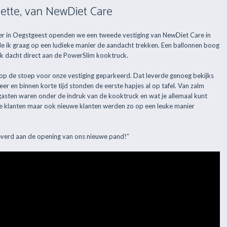
ette, van NewDiet Care
nter in Oegstgeest openden we een tweede vestiging van NewDiet Care in
lde ik graag op een ludieke manier de aandacht trekken. Een ballonnen boog
 Ik dacht direct aan de PowerSlim kooktruck.
op de stoep voor onze vestiging geparkeerd. Dat leverde genoeg bekijks
r en binnen korte tijd stonden de eerste hapjes al op tafel. Van zalm
gasten waren onder de indruk van de kooktruck en wat je allemaal kunt
 klanten maar ook nieuwe klanten werden zo op een leuke manier
leverd aan de opening van ons nieuwe pand!”