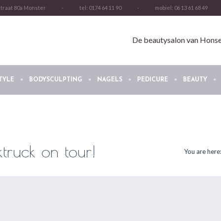
straat 80a Monster
-
tel: 0174 64 11 90
-
mobiel: 06 13 61 68 49
De beautysalon van Honsel
TYLE
BODYSCULPTING
NAGELS
PEDICURE
BEAUTY
truck on tour!
You are here