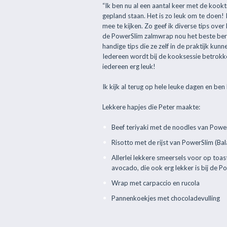
“Ik ben nu al een aantal keer met de kookt
gepland staan. Het is zo leuk om te doen! I
mee te kijken. Zo geef ik diverse tips ove
de PowerSlim zalmwrap nou het beste berei
handige tips die ze zelf in de praktijk kun
Iedereen wordt bij de kooksessie betrokke
iedereen erg leuk!
Ik kijk al terug op hele leuke dagen en b
Lekkere hapjes die Peter maakte:
Beef teriyaki met de noodles van Powe
Risotto met de rijst van PowerSlim (Bal
Allerlei lekkere smeersels voor op toast
avocado, die ook erg lekker is bij de Po
Wrap met carpaccio en rucola
Pannenkoekjes met chocoladevulling