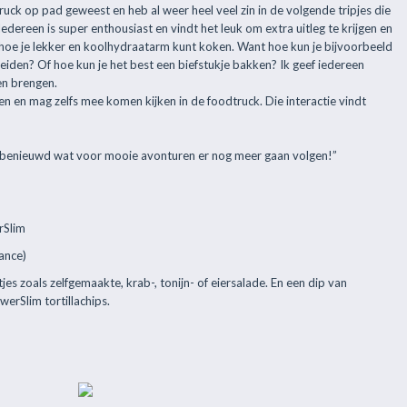
ruck op pad geweest en heb al weer heel veel zin in de volgende tripjes die
edereen is super enthousiast en vindt het leuk om extra uitleg te krijgen en
r hoe je lekker en koolhydraatarm kunt koken. Want hoe kun je bijvoorbeeld
den? Of hoe kun je het best een biefstukje bakken? Ik geef iedereen
nen brengen.
n en mag zelfs mee komen kijken in de foodtruck. Die interactie vindt
en benieuwd wat voor mooie avonturen er nog meer gaan volgen!”
rSlim
ance)
jes zoals zelfgemaakte, krab-, tonijn- of eiersalade. En een dip van
werSlim tortillachips.