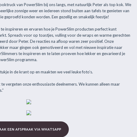
oktruck van PowerSlim bij ons langs, met natuurlijk Peter als top kok. We
eerlijke zonnige weer en iedereen stond buiten aan tafels te genieten van
 die geproefd konden worden. Een gezellig en smakelijk feestje!
 te inspireren en ervaren hoe je PowerSlim producten perfect kunt
kt. Spreads voor op toastjes, vulling voor de wraps en warme gerechten
erd door Peter. De reacties na afloop waren zeer positief. Onze
ekker maar gingen ook gemotiveerd en vol met nieuwe inspiratie naar
limmers te inspireren en te laten proeven hoe lekker en gevarieerd je
 PowerSlim programma.
ukje in de krant op en maakten we veel leuke foto’s.
t te vergeten onze enthousiaste deelnemers. We kunnen alleen maar
.”
AAK EEN AFSPRAAK VIA WHATSAPP