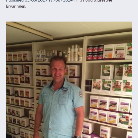
Published
05/06/2019
at 768×1024 in
PS Food & Lifestyle
Ervaringen
.