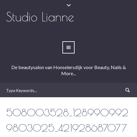
Studio Lianne
De beautysalon van Honselersdijk voor Beauty, Nails &
More...
508003528_128990992
9803025_421928687077