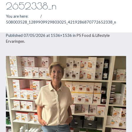
2652338_n
You are here:
Home
/
508003528_1289909929803025_4219286870772652338_n
Published
07/05/2026
at 1536×1536 in
PS Food & Lifestyle
Ervaringen
.