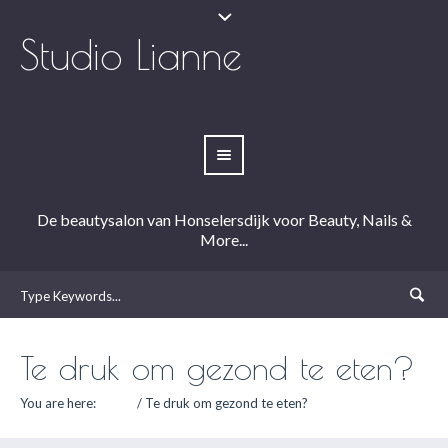
Studio Lianne
De beautysalon van Honselersdijk voor Beauty, Nails &
More...
Te druk om gezond te eten?
You are here:
Home
/
Te druk om gezond te eten?