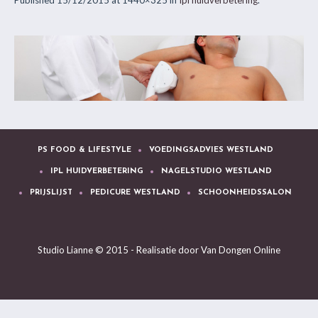
Published
15/12/2015
at 1440×325 in
Ipl huidverbetering
.
PS FOOD & LIFESTYLE
VOEDINGSADVIES WESTLAND
IPL HUIDVERBETERING
NAGELSTUDIO WESTLAND
PRIJSLIJST
PEDICURE WESTLAND
SCHOONHEIDSSALON
Studio Lianne © 2015 - Realisatie door
Van Dongen Online