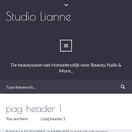
Studio Lianne
De beautysalon van Honselersdijk voor Beauty, Nails &
More...
pag header 1
You are here:
Home
/
pag header 1